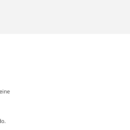
eine
do.