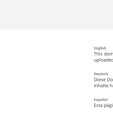
English
This dom
uploaded
Deutsch
Diese Do
Inhalte h
Español
Esta pág